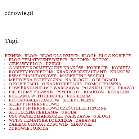
zdrowie.pl
Tagi
BIZNES
BLOG
BLOG DLA DZIECI
BLOGI
BLOG KOBIETY
BLOG TEMATYCZNY DZIECI
BOTOKS
BOTOX
CIEKAWY BLOG
DZIECI
GABINET KOSMETYCZNY KRAKÓW
KOBIECIE
KOBIETA
KOBIETY KOBIETOM
KRAKOW RESTAURANT
KRAKÓW
KWAS HIALURONOWY
MARKETING W SIECI
MEDYCYNA ESTETYCZNA
NA BLOGU
O BLOGACH
O KOBIETACH
O NAS KOBIETACH
POMOC PRAWNA
POWIĘKSZANIE UST WARSZAWA
POZNŃ HOTEL
PRAWO
PROBLEMY PRAWNE
PSYCHOLOG KRAKÓW
REKALAM
REKLAMA W INTERNECIE
REKREACJA
RESTAURACJA KRAKÓW
SKLEP ONLINE
SKLEPY INTERNETOWE
SKLEPY INTERNETOWE CZEŚCI ELEKTRYCZNE
SKUTECZNA REKLAMA
URODA
USUWANIE ZMARSZCZEK WARSZAWA
USŁUGI
WPISY TEMATYKA DZIECIĘCA
ZABAWKI
ZABIEGI URODA I ZDROWIE
ZDROWIE
ZDROWIE I URODA