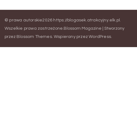
© prawa autorskie2026
https://blogasek.atrakcyjny.elk.pl
.
Wszelkie prawa zastrzeżone.
Blossom Magazine | Stworzony
przez
Blossom Themes
.
Wspierany przez
WordPress
.