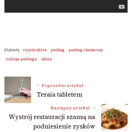
czysta skóra
peeling
peeling chemiczny
Etykiety:
rodzaje peelingu
skóra
Nawigacja
Poprzedni artykuł
Teraia tabletem
wpisu
Następny artykuł
Wystrój restauracji szansą na
podniesienie zysków