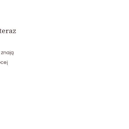
teraz
 znają
ęcej