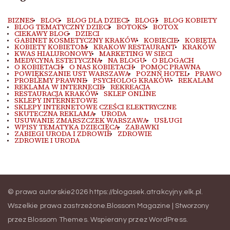
BIZNES
BLOG
BLOG DLA DZIECI
BLOGI
BLOG KOBIETY
BLOG TEMATYCZNY DZIECI
BOTOKS
BOTOX
CIEKAWY BLOG
DZIECI
GABINET KOSMETYCZNY KRAKÓW
KOBIECIE
KOBIETA
KOBIETY KOBIETOM
KRAKOW RESTAURANT
KRAKÓW
KWAS HIALURONOWY
MARKETING W SIECI
MEDYCYNA ESTETYCZNA
NA BLOGU
O BLOGACH
O KOBIETACH
O NAS KOBIETACH
POMOC PRAWNA
POWIĘKSZANIE UST WARSZAWA
POZNŃ HOTEL
PRAWO
PROBLEMY PRAWNE
PSYCHOLOG KRAKÓW
REKALAM
REKLAMA W INTERNECIE
REKREACJA
RESTAURACJA KRAKÓW
SKLEP ONLINE
SKLEPY INTERNETOWE
SKLEPY INTERNETOWE CZEŚCI ELEKTRYCZNE
SKUTECZNA REKLAMA
URODA
USUWANIE ZMARSZCZEK WARSZAWA
USŁUGI
WPISY TEMATYKA DZIECIĘCA
ZABAWKI
ZABIEGI URODA I ZDROWIE
ZDROWIE
ZDROWIE I URODA
© prawa autorskie2026
https://blogasek.atrakcyjny.elk.pl
.
Wszelkie prawa zastrzeżone.
Blossom Magazine | Stworzony
przez
Blossom Themes
.
Wspierany przez
WordPress
.