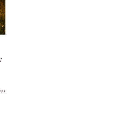
w
oju