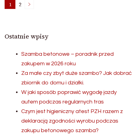
Stronicowanie
1
2
Strona
Strona
wpisów
Ostatnie wpisy
Szamba betonowe – poradnik przed
zakupem w 2026 roku
Za małe czy zbyt duże szambo? Jak dobrać
zbiornik do domu i działki.
W jaki sposób poprawić wygodę jazdy
autem podczas regularnych tras
Czym jest higieniczny atest PZH razem z
deklaracją zgodności wyrobu podczas
zakupu betonowego szamba?