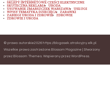
SKLEPY INTERNETOWE CZEŚCI ELEKTRYCZNE
SKUTECZNA REKLAMA
URODA
USUWANIE ZMARSZCZEK WARSZAWA
USŁUGI
WPISY TEMATYKA DZIECIĘCA
ZABAWKI
ZABIEGI URODA I ZDROWIE
ZDROWIE
ZDROWIE I URODA
© prawa autorskie2026
https://blogasek.atrakcyjny.elk.pl
.
Wszelkie prawa zastrzeżone.
Blossom Magazine | Stworzony
przez
Blossom Themes
.
Wspierany przez
WordPress
.