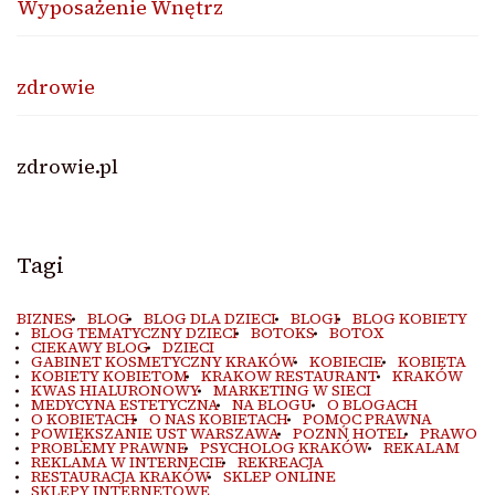
Wyposażenie Wnętrz
zdrowie
zdrowie.pl
Tagi
BIZNES
BLOG
BLOG DLA DZIECI
BLOGI
BLOG KOBIETY
BLOG TEMATYCZNY DZIECI
BOTOKS
BOTOX
CIEKAWY BLOG
DZIECI
GABINET KOSMETYCZNY KRAKÓW
KOBIECIE
KOBIETA
KOBIETY KOBIETOM
KRAKOW RESTAURANT
KRAKÓW
KWAS HIALURONOWY
MARKETING W SIECI
MEDYCYNA ESTETYCZNA
NA BLOGU
O BLOGACH
O KOBIETACH
O NAS KOBIETACH
POMOC PRAWNA
POWIĘKSZANIE UST WARSZAWA
POZNŃ HOTEL
PRAWO
PROBLEMY PRAWNE
PSYCHOLOG KRAKÓW
REKALAM
REKLAMA W INTERNECIE
REKREACJA
RESTAURACJA KRAKÓW
SKLEP ONLINE
SKLEPY INTERNETOWE