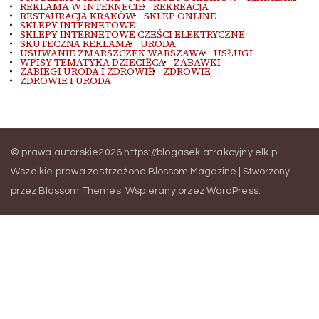
REKLAMA W INTERNECIE
REKREACJA
RESTAURACJA KRAKÓW
SKLEP ONLINE
SKLEPY INTERNETOWE
SKLEPY INTERNETOWE CZEŚCI ELEKTRYCZNE
SKUTECZNA REKLAMA
URODA
USUWANIE ZMARSZCZEK WARSZAWA
USŁUGI
WPISY TEMATYKA DZIECIĘCA
ZABAWKI
ZABIEGI URODA I ZDROWIE
ZDROWIE
ZDROWIE I URODA
© prawa autorskie2026
https://blogasek.atrakcyjny.elk.pl
.
Wszelkie prawa zastrzeżone.
Blossom Magazine | Stworzony
przez
Blossom Themes
.
Wspierany przez
WordPress
.