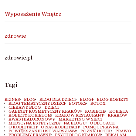
Wyposażenie Wnętrz
zdrowie
zdrowie.pl
Tagi
BIZNES
BLOG
BLOG DLA DZIECI
BLOGI
BLOG KOBIETY
BLOG TEMATYCZNY DZIECI
BOTOKS
BOTOX
CIEKAWY BLOG
DZIECI
GABINET KOSMETYCZNY KRAKÓW
KOBIECIE
KOBIETA
KOBIETY KOBIETOM
KRAKOW RESTAURANT
KRAKÓW
KWAS HIALURONOWY
MARKETING W SIECI
MEDYCYNA ESTETYCZNA
NA BLOGU
O BLOGACH
O KOBIETACH
O NAS KOBIETACH
POMOC PRAWNA
POWIĘKSZANIE UST WARSZAWA
POZNŃ HOTEL
PRAWO
PROBLEMY PRAWNE
PSYCHOLOG KRAKÓW
REKALAM