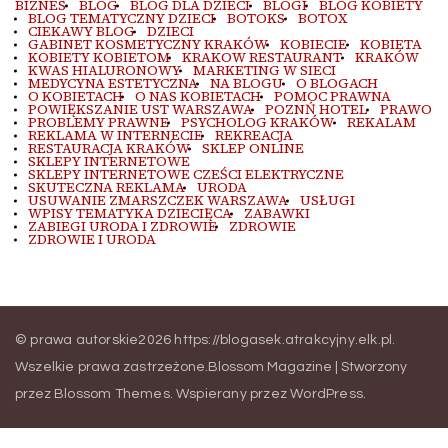
BIZNES
BLOG
BLOG DLA DZIECI
BLOGI
BLOG KOBIETY
BLOG TEMATYCZNY DZIECI
BOTOKS
BOTOX
CIEKAWY BLOG
DZIECI
GABINET KOSMETYCZNY KRAKÓW
KOBIECIE
KOBIETA
KOBIETY KOBIETOM
KRAKOW RESTAURANT
KRAKÓW
KWAS HIALURONOWY
MARKETING W SIECI
MEDYCYNA ESTETYCZNA
NA BLOGU
O BLOGACH
O KOBIETACH
O NAS KOBIETACH
POMOC PRAWNA
POWIĘKSZANIE UST WARSZAWA
POZNŃ HOTEL
PRAWO
PROBLEMY PRAWNE
PSYCHOLOG KRAKÓW
REKALAM
REKLAMA W INTERNECIE
REKREACJA
RESTAURACJA KRAKÓW
SKLEP ONLINE
SKLEPY INTERNETOWE
SKLEPY INTERNETOWE CZEŚCI ELEKTRYCZNE
SKUTECZNA REKLAMA
URODA
USUWANIE ZMARSZCZEK WARSZAWA
USŁUGI
WPISY TEMATYKA DZIECIĘCA
ZABAWKI
ZABIEGI URODA I ZDROWIE
ZDROWIE
ZDROWIE I URODA
© prawa autorskie2026
https://blogasek.atrakcyjny.elk.pl
.
Wszelkie prawa zastrzeżone.
Blossom Magazine | Stworzony
przez
Blossom Themes
.
Wspierany przez
WordPress
.